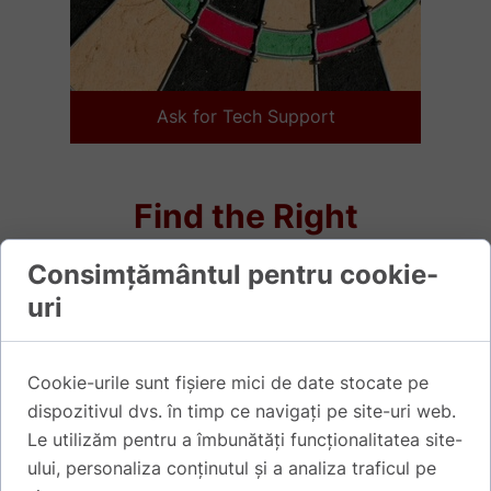
Ask for Tech Support
Find the Right
Compound
Consimțământul pentru cookie-
Let’s help you find the right material
uri
Full Name
Email
Cookie-urile sunt fișiere mici de date stocate pe
dispozitivul dvs. în timp ce navigați pe site-uri web.
Le utilizăm pentru a îmbunătăți funcționalitatea site-
ului, personaliza conținutul și a analiza traficul pe
Industry
End Application