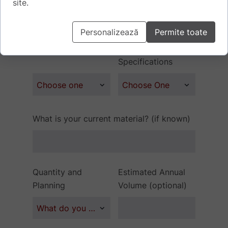
site.
Personalizează
Permite toate
Processing Method
Technical
Specifications
What is your current material? (if known)
Quantity and
Estimated Annual
Planning
Volume (optional)